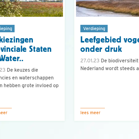
ieping
Verdieping
kiezingen
Leefgebied vog
vinciale Staten
onder druk
Water..
27.01.23
De biodiversiteit
Nederland wordt steeds a
.23
De keuzes die
ncies en waterschappen
 hebben grote invloed op
meer
lees meer