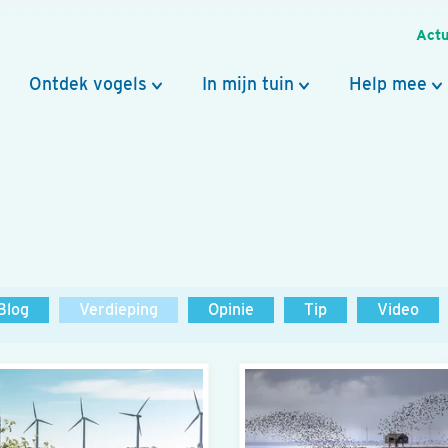
Actu
Ontdek vogels
In mijn tuin
Help mee
Blog
Verdieping
Opinie
Tip
Video