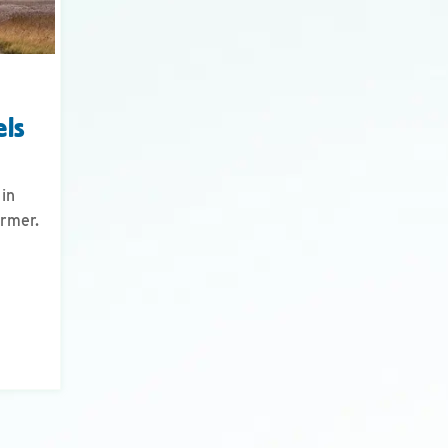
els
 in
rmer.