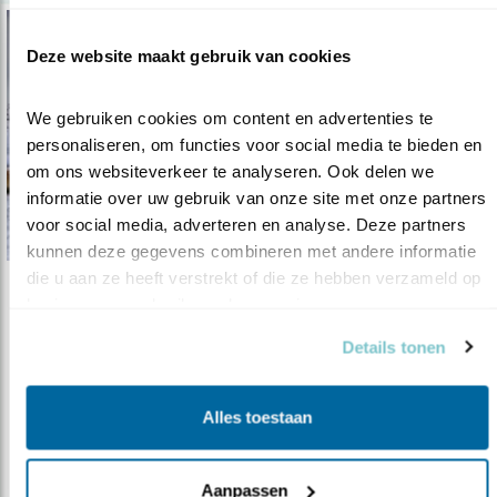
Deze website maakt gebruik van cookies
We gebruiken cookies om content en advertenties te 
personaliseren, om functies voor social media te bieden en 
om ons websiteverkeer te analyseren. Ook delen we 
informatie over uw gebruik van onze site met onze partners 
voor social media, adverteren en analyse. Deze partners 
kunnen deze gegevens combineren met andere informatie 
die u aan ze heeft verstrekt of die ze hebben verzameld op 
Verdieping
basis van uw gebruik van hun services.
Leefgebied vogels onder druk
Details tonen
27.01.23
De biodiversiteit in Nederland wordt steeds
armer.
Alles toestaan
lees meer
Aanpassen