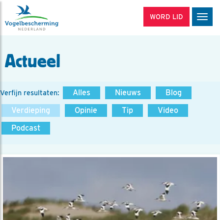
WORD LID
Men
Actueel
Alles
Nieuws
Blog
Verfijn resultaten:
Verdieping
Opinie
Tip
Video
Podcast