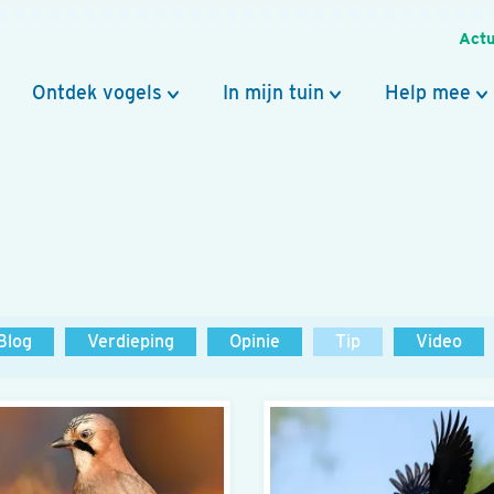
Actu
Ontdek vogels
In mijn tuin
Help mee
Blog
Verdieping
Opinie
Tip
Video