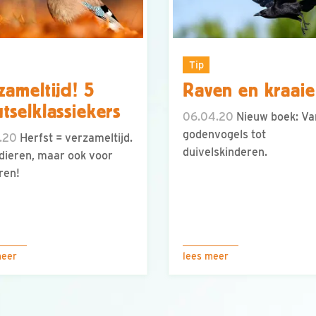
Tip
zameltijd! 5
Raven en kraai
tselklassiekers
06.04.20
Nieuw boek: Va
godenvogels tot
.20
Herfst = verzameltijd.
duivelskinderen.
dieren, maar ook voor
ren!
meer
lees meer