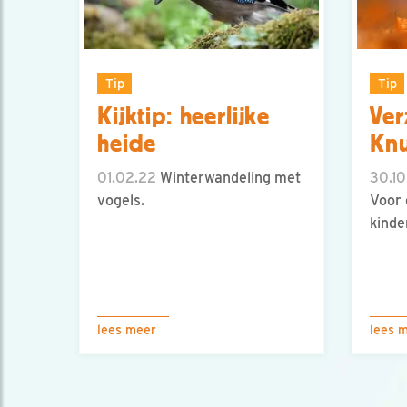
Tip
Tip
Kijktip: heerlijke
Ver
heide
Knu
01.02.22
Winterwandeling met
30.10
vogels.
Voor 
kinde
lees meer
lees 