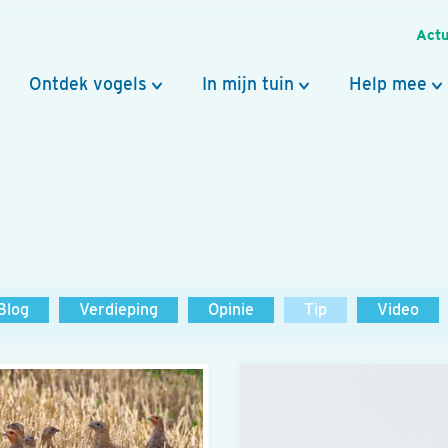
Actu
Ontdek vogels
In mijn tuin
Help mee
Blog
Verdieping
Opinie
Tip
Video