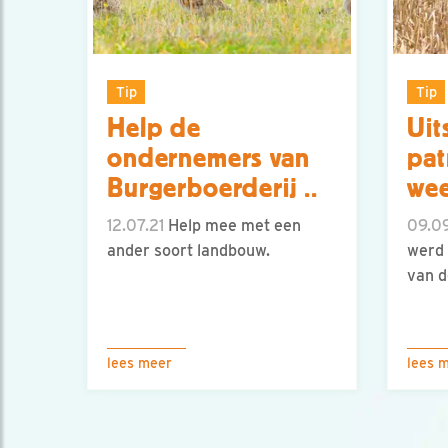
Tip
Tip
Help de
Uit
ondernemers van
pat
Burgerboerderij ..
we
12.07.21
Help mee met een
09.09
ander soort landbouw.
werd 
van 
lees meer
lees 