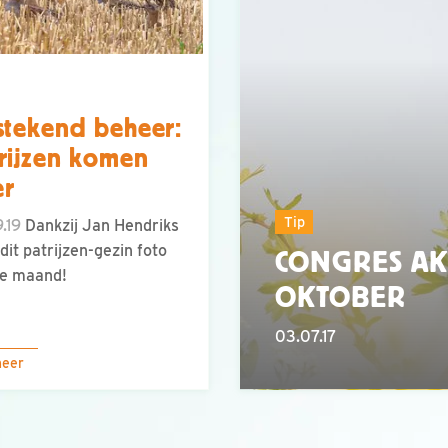
stekend beheer:
rijzen komen
er
Tip
.19
Dankzij Jan Hendriks
dit patrijzen-gezin foto
CONGRES AK
de maand!
OKTOBER
03.07.17
meer