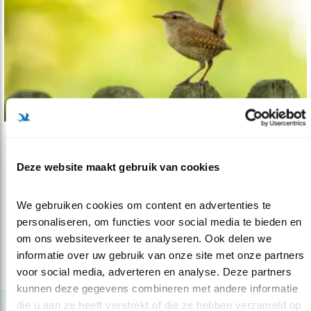
Tip
Deze website maakt gebruik van cookies
Bevolkings explosie van winterkoningen
21.12.21
De kleine koning van de vogels redt zich wel, als
We gebruiken cookies om content en advertenties te 
de kou eenmaal voorbij is..
personaliseren, om functies voor social media te bieden en 
om ons websiteverkeer te analyseren. Ook delen we 
informatie over uw gebruik van onze site met onze partners 
lees meer
voor social media, adverteren en analyse. Deze partners 
kunnen deze gegevens combineren met andere informatie 
die u aan ze heeft verstrekt of die ze hebben verzameld op 