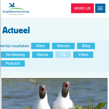
WORD LID
Men
Actueel
Alles
Nieuws
Blog
Verfijn resultaten:
Verdieping
Opinie
Tip
Video
Podcast