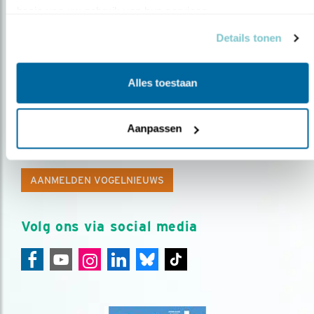
basis van uw gebruik van hun services.
Details tonen
Alles toestaan
Op de hoogte blijven?
Aanpassen
Meld je aan en ontvang nieuws, inspiratie, acties en tips
over vogels en activiteiten van Vogelbescherming.
AANMELDEN VOGELNIEUWS
Volg ons via social media