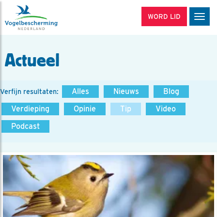
WORD LID
Men
Actueel
Alles
Nieuws
Blog
Verfijn resultaten:
Verdieping
Opinie
Tip
Video
Podcast