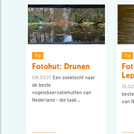
Tip
Tip
Fotohut: Drunen
Fot
Lep
08.03.17
Een zoektocht naar
de beste
10.02
vogelobservatiehutten van
beste
Nederland – die taak ..
van N