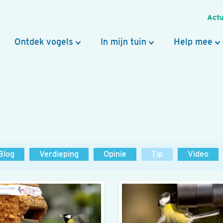
Actu
Ontdek vogels
In mijn tuin
Help mee
Blog
Verdieping
Opinie
Tip
Video