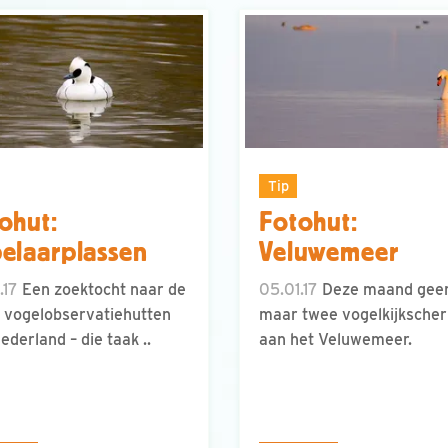
Tip
ohut:
Fotohut:
elaarplassen
Veluwemeer
.17
Een zoektocht naar de
05.01.17
Deze maand geen
 vogelobservatiehutten
maar twee vogelkijksche
ederland – die taak ..
aan het Veluwemeer.