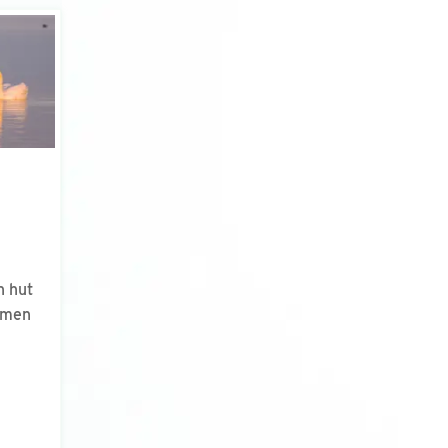
 hut
rmen