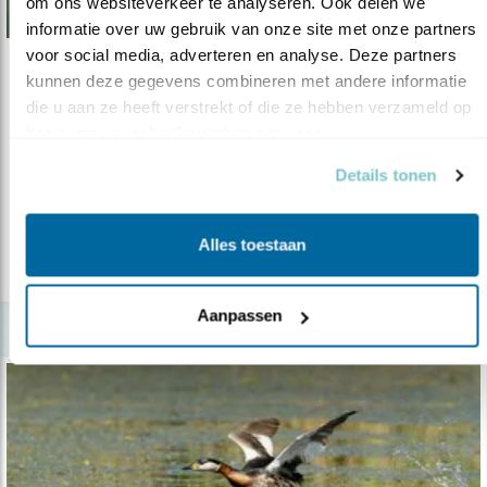
om ons websiteverkeer te analyseren. Ook delen we 
informatie over uw gebruik van onze site met onze partners 
voor social media, adverteren en analyse. Deze partners 
Tip
kunnen deze gegevens combineren met andere informatie 
die u aan ze heeft verstrekt of die ze hebben verzameld op 
Weidevogels en purperreigers in de Bethu..
basis van uw gebruik van hun services.
25.04.24
De weidevogels krijg je cadeau als je het
Details tonen
gebied in de lente en vroege zome..
Alles toestaan
lees meer
Aanpassen