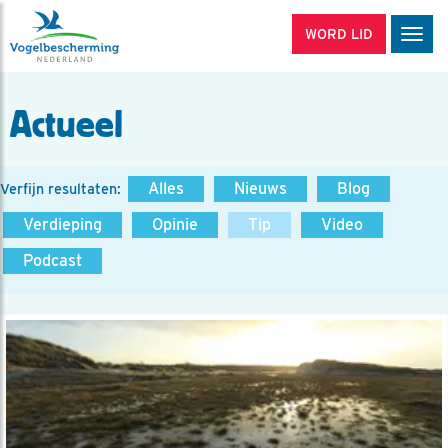
WORD LID
Men
Actueel
Alles
Nieuws
Blog
Verfijn resultaten:
Verdieping
Opinie
Tip
Video
Podcast