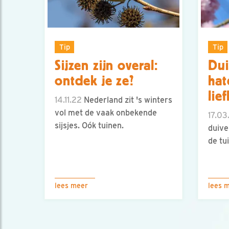
Tip
Tip
Sijzen zijn overal:
Dui
ontdek je ze?
hat
lie
14.11.22
Nederland zit 's winters
vol met de vaak onbekende
17.03
sijsjes. Oók tuinen.
duive
de tui
lees meer
lees 