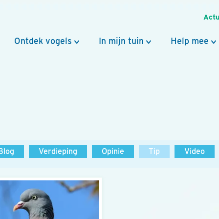
Actu
Ontdek vogels
In mijn tuin
Help mee
Blog
Verdieping
Opinie
Tip
Video