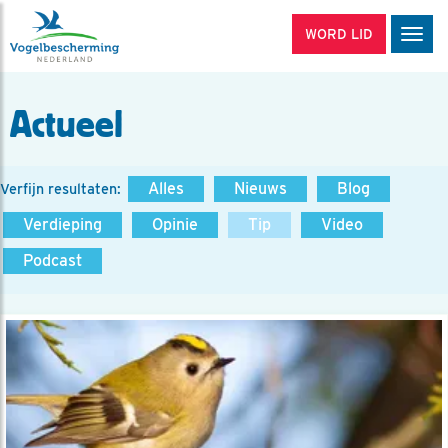
WORD LID
Men
Actueel
Alles
Nieuws
Blog
Verfijn resultaten:
Verdieping
Opinie
Tip
Video
Podcast