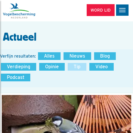
WORD LID
Men
Actueel
Alles
Nieuws
Blog
Verfijn resultaten:
Verdieping
Opinie
Tip
Video
Podcast