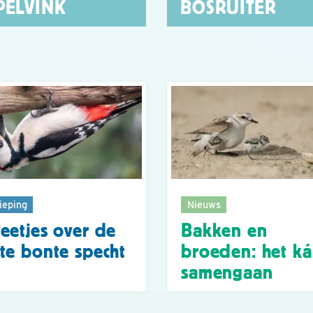
PELVINK
BOSRUITER
ieping
Nieuws
eetjes over de
Bakken en
te bonte specht
broeden: het k
samengaan