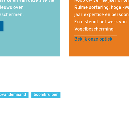
rtikelen van deze site via
Koop uw verrekijker of te
nieuws over
Ruime sortering, hoge kwal
beschermen.
jaar expertise en persoonli
Én u steunt het werk van
Vogelbescherming.
Bekijk onze optiek
tovandemaand
boomkruiper