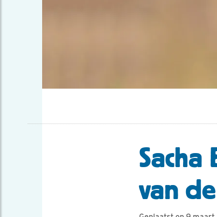
Sacha 
van d
Geplaatst op 9 maart