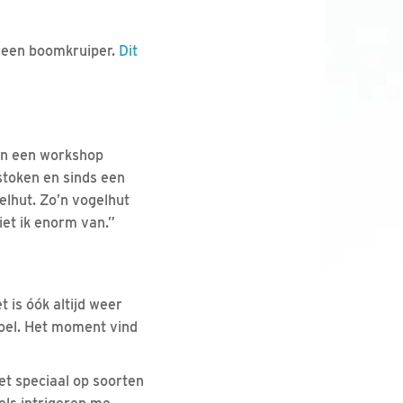
n een boomkruiper.
Dit
oen een workshop
stoken en sinds een
elhut. Zo’n vogelhut
iet ik enorm van.”
t is óók altijd weer
voel. Het moment vind
et speciaal op soorten