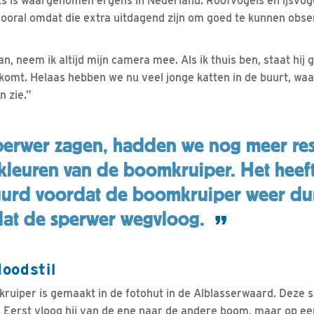
ets is waargenomen ergens in Nederland. Roofvogels en ijsvog
ooral omdat die extra uitdagend zijn om goed te kunnen obse
n, neem ik altijd mijn camera mee. Als ik thuis ben, staat hij 
skomt. Helaas hebben we nu veel jonge katten in de buurt, wa
n zie.”
perwer zagen, hadden we nog meer re
kleuren van de boomkruiper. Het heef
urd voordat de boomkruiper weer dur
at de sperwer wegvloog.
oodstil
ruiper is gemaakt in de fotohut in de Alblasserwaard. Deze s
Eerst vloog hij van de ene naar de andere boom, maar op 