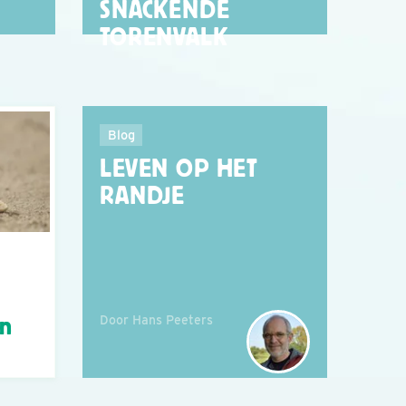
SNACKENDE
TORENVALK
Blog
LEVEN OP HET
RANDJE
Door Hans Peeters
án