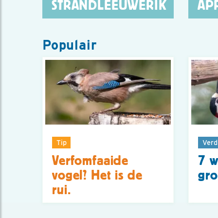
STRANDLEEUWERIK
AP
Populair
Tip
Verd
Verfomfaaide
7 w
vogel? Het is de
gro
rui.