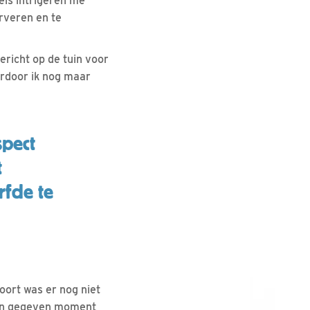
els intrigeren me
rveren en te
gericht op de tuin voor
ardoor ik nog maar
spect
t
fde te
oort was er nog niet
een gegeven moment