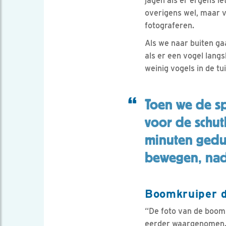
jagen als er ergens i
overigens wel, maar v
fotograferen.
Als we naar buiten gaa
als er een vogel lang
weinig vogels in de tui
Toen we de s
voor de schut
minuten gedu
bewegen, nad
Boomkruiper d
“De foto van de boomk
eerder waargenomen. 