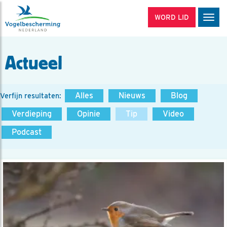
WORD LID
Men
Actueel
Alles
Nieuws
Blog
Verfijn resultaten:
Verdieping
Opinie
Tip
Video
Podcast