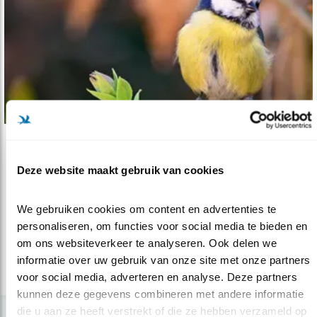
Tip
Deze website maakt gebruik van cookies
Van tegelhofje naar tuin
07.02.19
Een kleine Rotterdamse tegeltuin werd een
We gebruiken cookies om content en advertenties te 
groene vogeltuin.
personaliseren, om functies voor social media te bieden en 
om ons websiteverkeer te analyseren. Ook delen we 
informatie over uw gebruik van onze site met onze partners 
lees meer
voor social media, adverteren en analyse. Deze partners 
kunnen deze gegevens combineren met andere informatie 
die u aan ze heeft verstrekt of die ze hebben verzameld op 