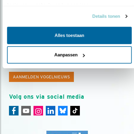
basis van uw gebruik van hun services.
Details tonen
Alles toestaan
Op de hoogte blijven?
Aanpassen
Meld je aan en ontvang nieuws, inspiratie, acties en tips
over vogels en activiteiten van Vogelbescherming.
AANMELDEN VOGELNIEUWS
Volg ons via social media