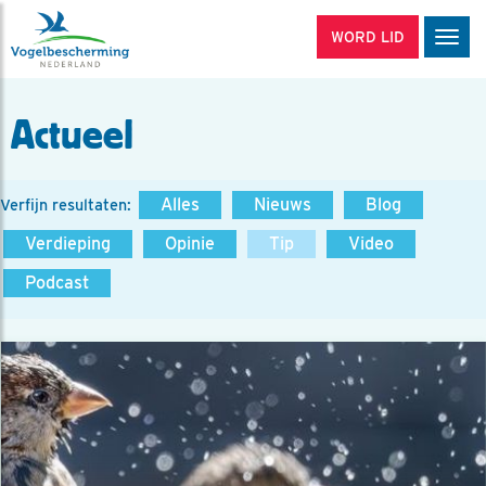
WORD LID
Men
Actueel
Alles
Nieuws
Blog
Verfijn resultaten:
Verdieping
Opinie
Tip
Video
Podcast