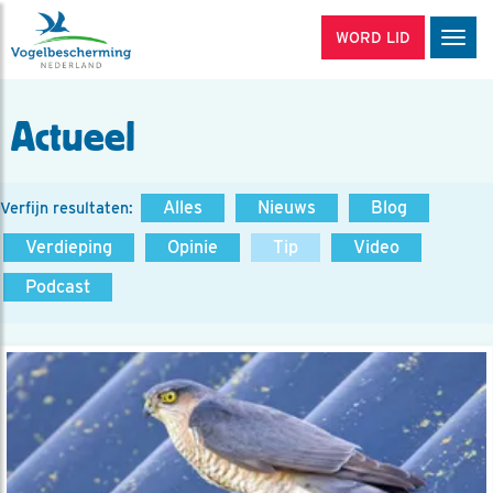
WORD LID
Men
Actueel
Alles
Nieuws
Blog
Verfijn resultaten:
Verdieping
Opinie
Tip
Video
Podcast