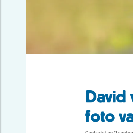
David 
foto v
Geplaatst op 11 sept