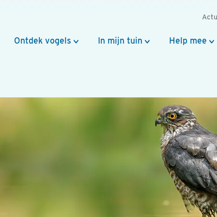
Actu
Ontdek vogels
In mijn tuin
Help mee