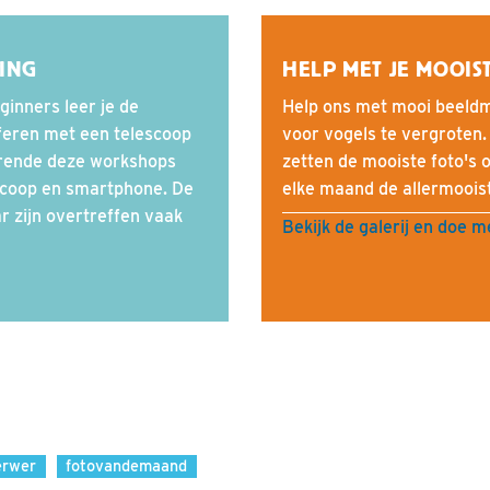
ING
HELP MET JE MOOIS
inners leer je de
Help ons met mooi beeldm
feren met een telescoop
voor vogels te vergroten.
urende deze workshops
zetten de mooiste foto's o
escoop en smartphone. De
elke maand de allermoois
r zijn overtreffen vaak
Bekijk de galerij en doe 
erwer
fotovandemaand