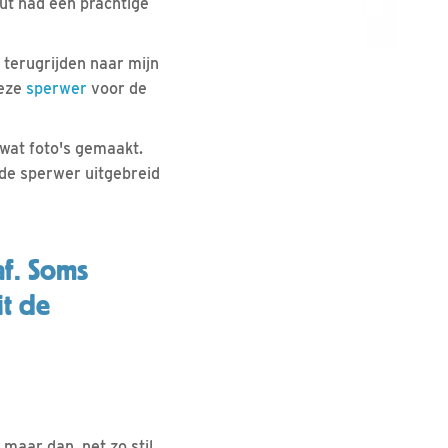
ut had een prachtige
 terugrijden naar mijn
deze
sperwer
voor de
 wat foto's gemaakt.
 de sperwer uitgebreid
af. Soms
it de
, maar dan, net zo stil