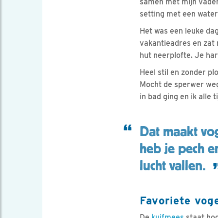
samen met mijn vader,
setting met een waterp
Het was een leuke dag,
vakantieadres en zat m
hut neerplofte. Je har
Heel stil en zonder p
Mocht de sperwer wegv
in bad ging en ik alle 
Dat maakt vog
heb je pech e
lucht vallen.
Favoriete voge
De
kuifmees
staat hoog