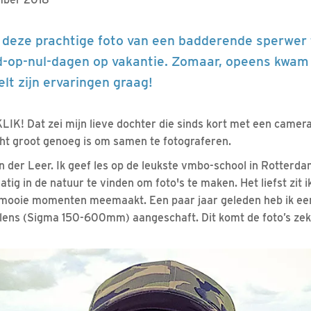
 deze prachtige foto van een badderende sperwer 
d-op-nul-dagen op vakantie. Zomaar, opeens kwam 
elt zijn ervaringen graag!
" KLIK! Dat zei mijn lieve dochter die sinds kort met een camera
cht groot genoeg is om samen te fotograferen.
n der Leer. Ik geef les op de leukste vmbo-school in Rotterd
tig in de natuur te vinden om foto's te maken. Het liefst zit i
 mooie momenten meemaakt. Een paar jaar geleden heb ik e
 lens (Sigma 150-600mm) aangeschaft. Dit komt de foto’s zek