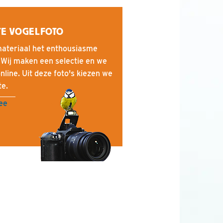
TE VOGELFOTO
ateriaal het enthousiasme
 Wij maken een selectie en we
nline. Uit deze foto's kiezen we
te.
mee