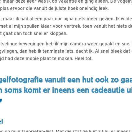
 maar deze keer was ik op vakantie en ging alleen. De vogelh
las ervoor die vanuit de juiste hoek oneindig leek.
 maar ik had al een paar uur bijna niets meer gezien. Ik wilde
et al mijn spullen klaar voor vertrek, toen vanuit het niets 
t gaat dan toch sneller kloppen.
lotselinge bewegingen heb ik mijn camera weer gepakt en snel
liegen, dan heb ik tenminste iets, dacht ik. Al snel bleek dat
tijd had deze mooie plaat te maken. Heel tof.
elfotografie vanuit een hut ook zo ga
n soms komt er ineens een cadeautje u
l
 op mijn favorieten-lijst. Met die statige kuif zit hij er ineens