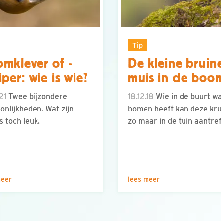
Tip
mklever of -
De kleine bruin
iper: wie is wie?
muis in de boo
21
Twee bijzondere
18.12.18
Wie in de buurt w
onlijkheden. Wat zijn
bomen heeft kan deze kru
s toch leuk.
zo maar in de tuin aantref
meer
lees meer