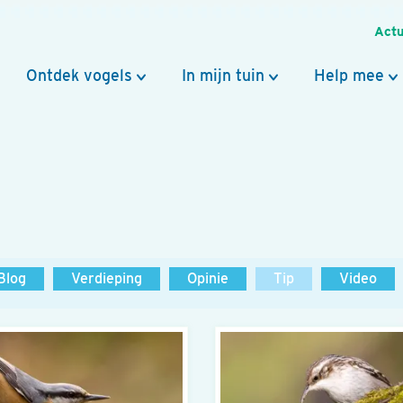
Actu
Ontdek vogels
In mijn tuin
Help mee
Blog
Verdieping
Opinie
Tip
Video