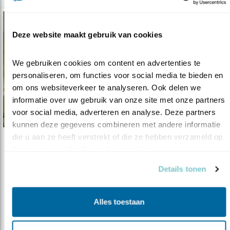
Deze website maakt gebruik van cookies
We gebruiken cookies om content en advertenties te 
personaliseren, om functies voor social media te bieden en 
om ons websiteverkeer te analyseren. Ook delen we 
informatie over uw gebruik van onze site met onze partners 
voor social media, adverteren en analyse. Deze partners 
kunnen deze gegevens combineren met andere informatie 
die u aan ze heeft verstrekt of die ze hebben verzameld op 
Podcast
basis van uw gebruik van hun services.
Een dik uur vogels
Details tonen
12.05.22
Gaan Arjan en Gisbert de draaihals zien op de
Veluwe?
Alles toestaan
Arjan Dwarshuis