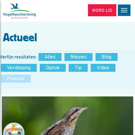
WORD LID
Men
Actueel
Alles
Nieuws
Blog
Verfijn resultaten:
Verdieping
Opinie
Tip
Video
Podcast