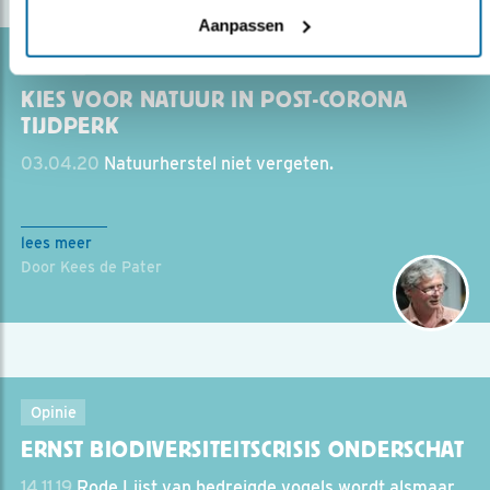
Aanpassen
Opinie
KIES VOOR NATUUR IN POST-CORONA
TIJDPERK
03.04.20
Natuurherstel niet vergeten.
lees meer
Door Kees de Pater
Opinie
ERNST BIODIVERSITEITSCRISIS ONDERSCHAT
14.11.19
Rode Lijst van bedreigde vogels wordt alsmaar