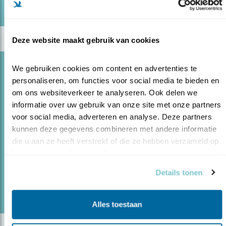
Door Kees de Pater
Deze website maakt gebruik van cookies
Opinie
We gebruiken cookies om content en advertenties te 
personaliseren, om functies voor social media te bieden en 
TIJD VOOR EEN GROENE MANSHOLT
om ons websiteverkeer te analyseren. Ook delen we 
29.04.20
Na WOII was het credo Nooit meer honger.
informatie over uw gebruik van onze site met onze partners 
Met Mansholt aan het roer werd de landbouw succesvol
voor social media, adverteren en analyse. Deze partners 
hervormd. Het is nu tijd voor een nieuwe drastische
kunnen deze gegevens combineren met andere informatie 
hervorming; voor een groene Mansholt (m/v).
die u aan ze heeft verstrekt of die ze hebben verzameld op 
basis van uw gebruik van hun services.
Details tonen
lees meer
Door Kees de Pater
Alles toestaan