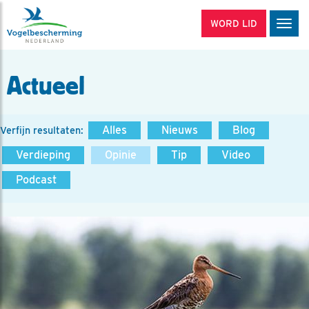
WORD LID
Men
Actueel
Alles
Nieuws
Blog
Verfijn resultaten:
Verdieping
Opinie
Tip
Video
Podcast