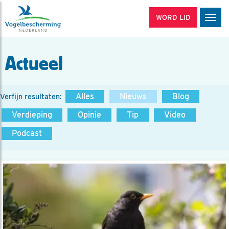
WORD LID
Men
Actueel
Alles
Nieuws
Blog
Verfijn resultaten:
Verdieping
Opinie
Tip
Video
Podcast