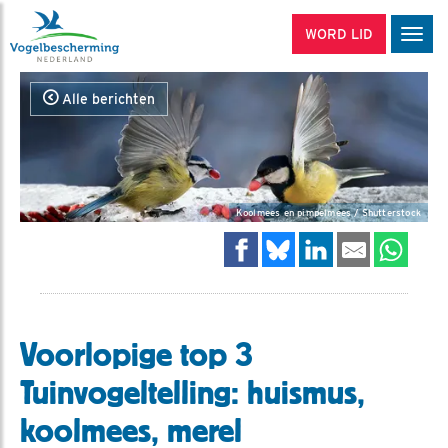
WORD LID
Men
Alle berichten
Koolmees en pimpelmees / Shutterstock
Voorlopige top 3
Tuinvogeltelling: huismus,
koolmees, merel