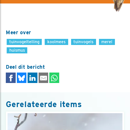
Meer over
tuinvogeltelling
koolmees
tuinvogels
merel
huismus
Deel dit bericht
Gerelateerde items