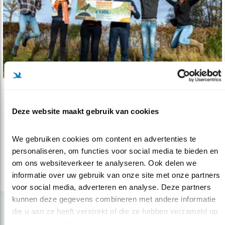
Nieuws
Deze website maakt gebruik van cookies
Gouden Leeuwerik voor Peter Harry Mulder
07.12.22
Akkerbouwer is de eerste winnaar van de prijs
We gebruiken cookies om content en advertenties te 
voor akkervogelbescherming.
personaliseren, om functies voor social media te bieden en 
om ons websiteverkeer te analyseren. Ook delen we 
informatie over uw gebruik van onze site met onze partners 
lees meer
voor social media, adverteren en analyse. Deze partners 
kunnen deze gegevens combineren met andere informatie 
die u aan ze heeft verstrekt of die ze hebben verzameld op 
basis van uw gebruik van hun services.