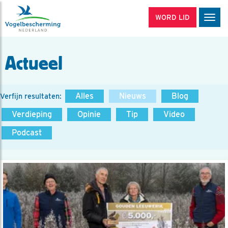
WORD LID
Men
Actueel
Alles
Nieuws
Blog
Verfijn resultaten:
Verdieping
Opinie
Tip
Video
Podcast