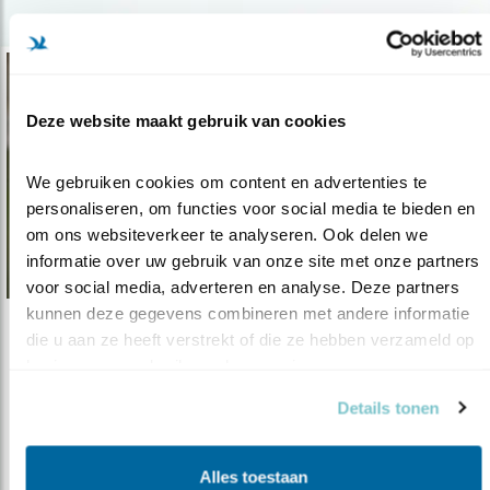
Deze website maakt gebruik van cookies
We gebruiken cookies om content en advertenties te 
personaliseren, om functies voor social media te bieden en 
om ons websiteverkeer te analyseren. Ook delen we 
informatie over uw gebruik van onze site met onze partners 
voor social media, adverteren en analyse. Deze partners 
kunnen deze gegevens combineren met andere informatie 
die u aan ze heeft verstrekt of die ze hebben verzameld op 
Nieuws
basis van uw gebruik van hun services.
Noordervroon succesvol opgeknapt
Details tonen
03.08.22
Maatregelen in Zeeuws natuurgebied hebben
goed gewerkt
Alles toestaan