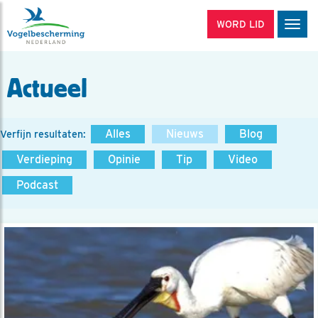
WORD LID
Men
Actueel
Alles
Nieuws
Blog
Verfijn resultaten:
Verdieping
Opinie
Tip
Video
Podcast