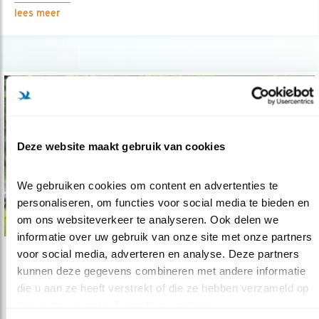
lees meer
Deze website maakt gebruik van cookies
We gebruiken cookies om content en advertenties te 
personaliseren, om functies voor social media te bieden en 
om ons websiteverkeer te analyseren. Ook delen we 
informatie over uw gebruik van onze site met onze partners 
voor social media, adverteren en analyse. Deze partners 
Nieuws
kunnen deze gegevens combineren met andere informatie 
Uw huis meer waard met een groene tuin
die u aan ze heeft verstrekt of die ze hebben verzameld op 
basis van uw gebruik van hun services.
20.07.20
Makelaar Mark Renkema: "Een huis met