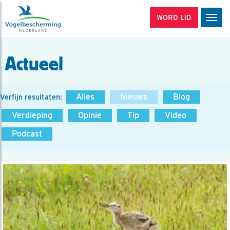
WORD LID
Men
Actueel
Alles
Nieuws
Blog
Verfijn resultaten:
Verdieping
Opinie
Tip
Video
Podcast