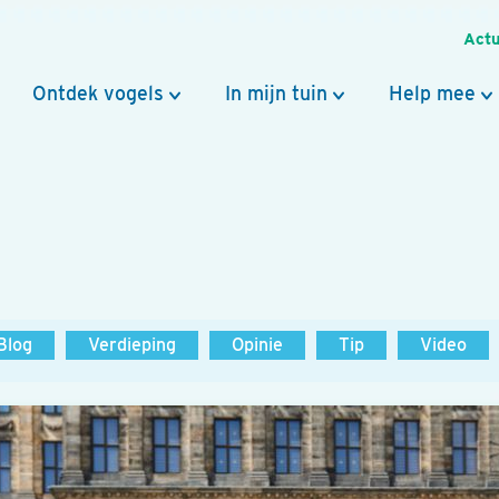
Actu
Ontdek vogels
In mijn tuin
Help mee
Blog
Verdieping
Opinie
Tip
Video