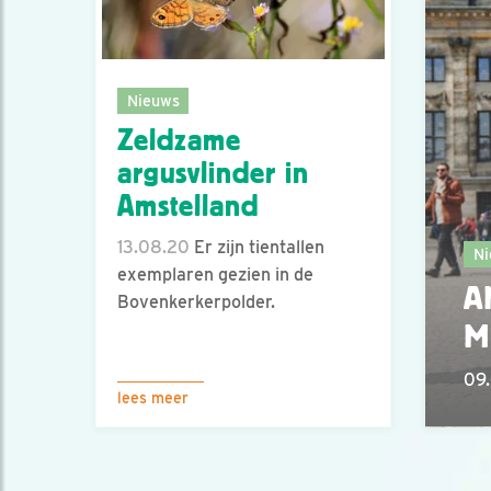
Nieuws
Zeldzame
argusvlinder in
Amstelland
13.08.20
Er zijn tientallen
Ni
exemplaren gezien in de
A
Bovenkerkerpolder.
M
09.
lees meer