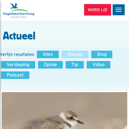
WORD LID
Men
Actueel
Alles
Nieuws
Blog
Verfijn resultaten:
Verdieping
Opinie
Tip
Video
Podcast