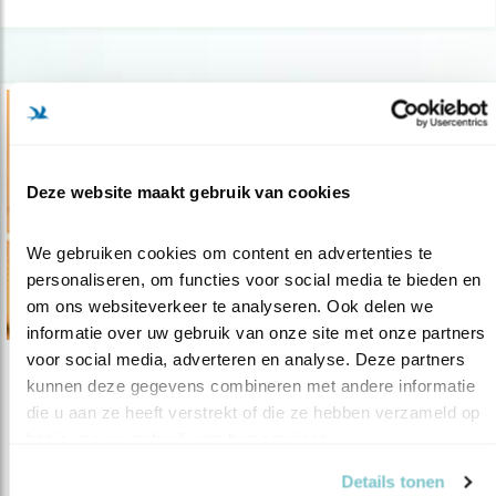
Deze website maakt gebruik van cookies
We gebruiken cookies om content en advertenties te 
personaliseren, om functies voor social media te bieden en 
om ons websiteverkeer te analyseren. Ook delen we 
informatie over uw gebruik van onze site met onze partners 
voor social media, adverteren en analyse. Deze partners 
Nieuws
kunnen deze gegevens combineren met andere informatie 
die u aan ze heeft verstrekt of die ze hebben verzameld op 
6500 euro voor bedreigde strandbroeders
basis van uw gebruik van hun services.
08.05.17
Als aftrap van de Nationale Vogelweek werd
Details tonen
zaterdag op Texel een vogelkijkr..