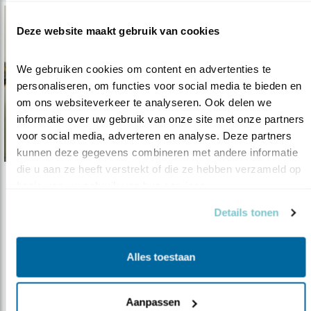
Deze website maakt gebruik van cookies
We gebruiken cookies om content en advertenties te 
personaliseren, om functies voor social media te bieden en 
om ons websiteverkeer te analyseren. Ook delen we 
informatie over uw gebruik van onze site met onze partners 
voor social media, adverteren en analyse. Deze partners 
kunnen deze gegevens combineren met andere informatie 
die u aan ze heeft verstrekt of die ze hebben verzameld op 
basis van uw gebruik van hun services.
Nieuws
Drie Gelderse projecten laten zien dat h..
Details tonen
21.04.21
Prijsvraagwinnaars bekend tijdens symposium
‘Basiskwaliteit Natuur, voorwaa..
Alles toestaan
lees meer
Aanpassen