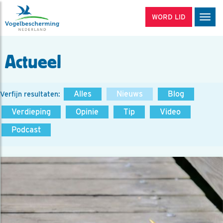
WORD LID
Men
Actueel
Alles
Nieuws
Blog
Verfijn resultaten:
Verdieping
Opinie
Tip
Video
Podcast