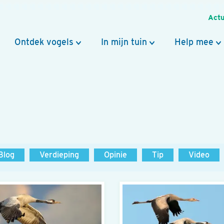
Actu
Ontdek vogels
In mijn tuin
Help mee
Blog
Verdieping
Opinie
Tip
Video