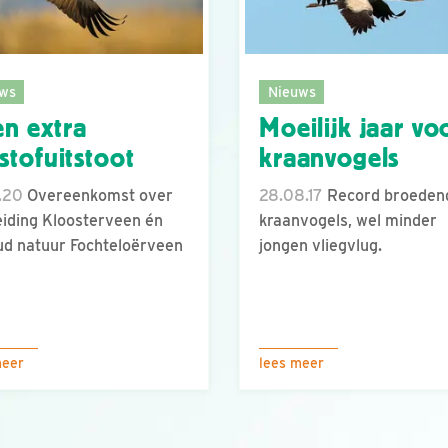
ws
Nieuws
n extra
Moeilijk jaar vo
kstofuitstoot
kraanvogels
.20
Overeenkomst over
28.08.17
Record broeden
eiding Kloosterveen én
kraanvogels, wel minder
d natuur Fochteloërveen
jongen vliegvlug.
meer
lees meer