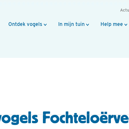
Actu
Ontdek vogels
In mijn tuin
Help mee
ogels Fochteloërv