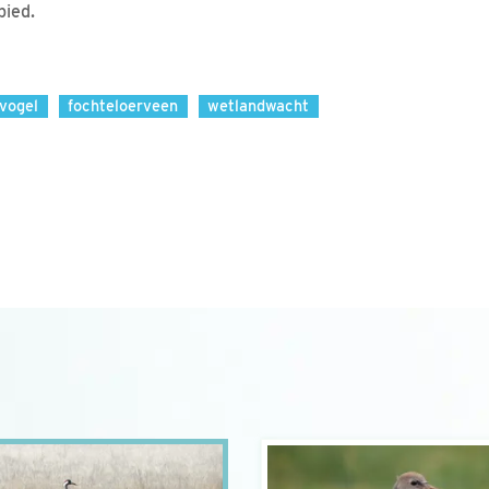
bied.
vogel
fochteloerveen
wetlandwacht