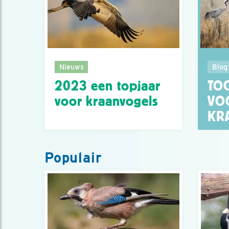
Nieuws
Blog
2023 een topjaar
TO
voor kraanvogels
VO
KR
Populair