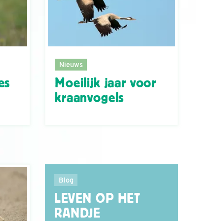
Nieuws
es
Moeilijk jaar voor
kraanvogels
Blog
LEVEN OP HET
RANDJE