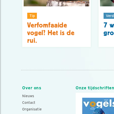
Tip
Verd
Verfomfaaide
7 w
vogel? Het is de
gro
rui.
Over ons
Onze tijdschrifte
Nieuws
Contact
Organisatie