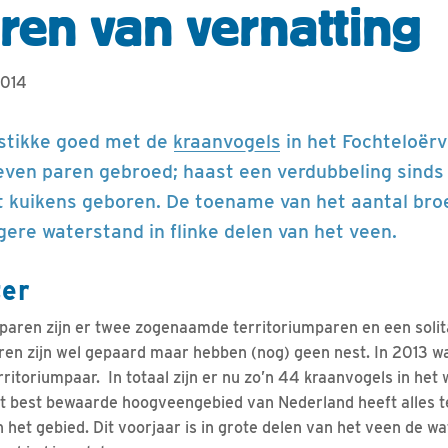
eren van vernatting
2014
tstikke goed met de
kraanvogels
in het Fochteloërv
ven paren gebroed; haast een verdubbeling sinds vo
ht kuikens geboren. De toename van het aantal bro
ere waterstand in flinke delen van het veen.
ter
aren zijn er twee zogenaamde territoriumparen en een solit
ren zijn wel gepaard maar hebben (nog) geen nest. In 2013 wa
itoriumpaar. In totaal zijn er nu zo’n 44 kraanvogels in het 
et best bewaarde hoogveengebied van Nederland heeft alles 
n het gebied. Dit voorjaar is in grote delen van het veen de 