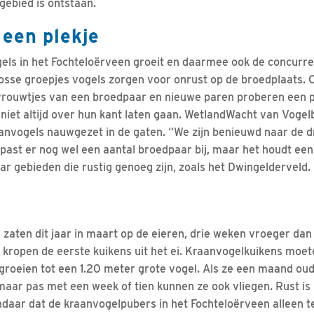
ebied is ontstaan.
een plekje
els in het Fochteloërveen groeit en daarmee ook de concurrent
Losse groepjes vogels zorgen voor onrust op de broedplaats.
vrouwtjes van een broedpaar en nieuwe paren proberen een p
 niet altijd over hun kant laten gaan. WetlandWacht van Vog
anvogels nauwgezet in de gaten. “We zijn benieuwd naar de d
 past er nog wel een aantal broedpaar bij, maar het houdt een
ar gebieden die rustig genoeg zijn, zoals het Dwingelderveld. 
zaten dit jaar in maart op de eieren, drie weken vroeger dan
kropen de eerste kuikens uit het ei. Kraanvogelkuikens moet
 groeien tot een 1.20 meter grote vogel. Als ze een maand oud
maar pas met een week of tien kunnen ze ook vliegen. Rust is 
ndaar dat de kraanvogelpubers in het Fochteloërveen alleen te 