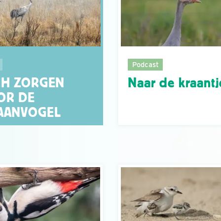
Podcast
Naar de kraantj
CH ZORGEN
OR DE
AANVOGEL