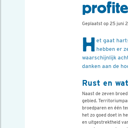
profit
Geplaatst op 25 juni 
H
et gaat har
hebben er ze
waarschijnlijk ac
danken aan de hog
Rust en wa
Naast de zeven broedp
gebied. Territoriumpa
broedparen en één terr
het zo goed doet in h
en uitgestrektheid va