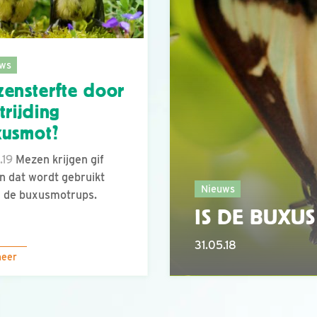
ws
ensterfte door
trijding
xusmot?
.19
Mezen krijgen gif
n dat wordt gebruikt
Nieuws
 de buxusmotrups.
IS DE BUXU
31.05.18
meer