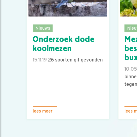
Nieuws
Nieu
Onderzoek dode
Mez
koolmezen
bes
bu
15.11.19
26 soorten gif gevonden
10.05
binne
tegen
lees meer
lees 