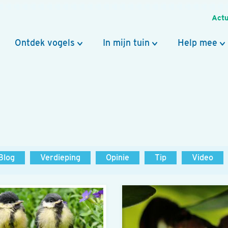
Actu
Ontdek vogels
In mijn tuin
Help mee
Blog
Verdieping
Opinie
Tip
Video