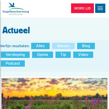
WORD LID
Men
Actueel
Alles
Nieuws
Blog
Verfijn resultaten:
Verdieping
Opinie
Tip
Video
Podcast