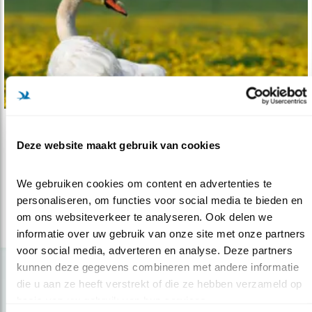
Nieuws
Deze website maakt gebruik van cookies
Gruwelijke zwanenmoord
21.03.16
Uitzendingen over zwanen
We gebruiken cookies om content en advertenties te 
personaliseren, om functies voor social media te bieden en 
om ons websiteverkeer te analyseren. Ook delen we 
lees meer
informatie over uw gebruik van onze site met onze partners 
voor social media, adverteren en analyse. Deze partners 
kunnen deze gegevens combineren met andere informatie 
die u aan ze heeft verstrekt of die ze hebben verzameld op 
basis van uw gebruik van hun services.