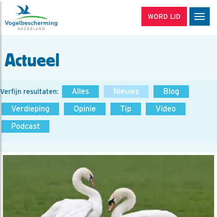
WORD LID
Men
Actueel
Alles
Nieuws
Blog
Verfijn resultaten:
Verdieping
Opinie
Tip
Video
Podcast