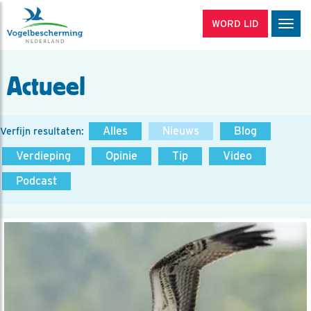
WORD LID
Men
Actueel
Alles
Nieuws
Blog
Verfijn resultaten:
Verdieping
Opinie
Tip
Video
Podcast