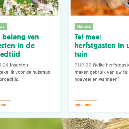
ws
Nieuws
 belang van
Tel mee:
ecten in de
herfstgasten in
edtijd
tuin
4.24
Insecten
31.10.22
Welke herfstgast
akelijk voor de huismus
maken gebruik van uw tui
broedtijd.
hoeveel en wanneer?
meer
lees meer