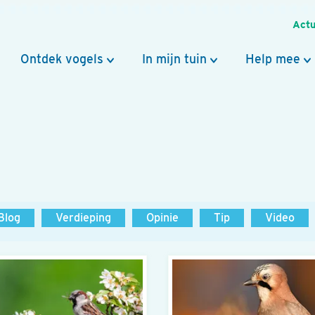
Actu
Ontdek vogels
In mijn tuin
Help mee
Blog
Verdieping
Opinie
Tip
Video