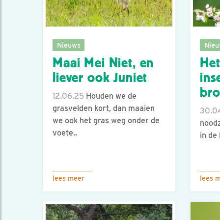
Nieuws
Nieu
Maai Mei Niet, en
Het
liever ook Juniet
ins
bro
12.06.25
Houden we de
grasvelden kort, dan maaien
30.0
we ook het gras weg onder de
noodz
voete..
in de 
lees meer
lees 