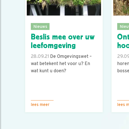
Nieuws
Nieu
Beslis mee over uw
Ont
leefomgeving
ho
28.09.21
De Omgevingswet –
29.0
wat betekent het voor u? En
horen
wat kunt u doen?
boss
lees meer
lees 