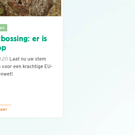
ws
bossing: er is
op
9.20
Laat nu uw stem
 voor een krachtige EU-
enwet!
meer