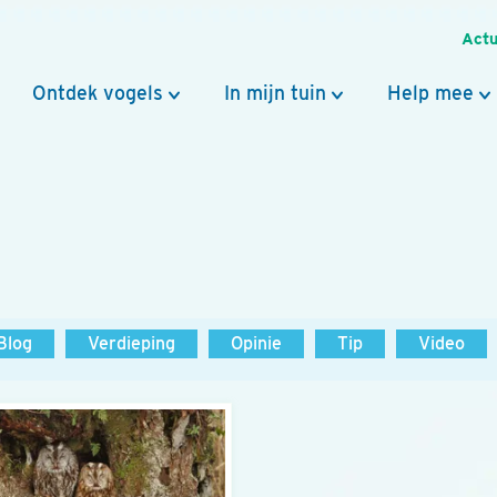
Actu
Ontdek vogels
In mijn tuin
Help mee
Blog
Verdieping
Opinie
Tip
Video