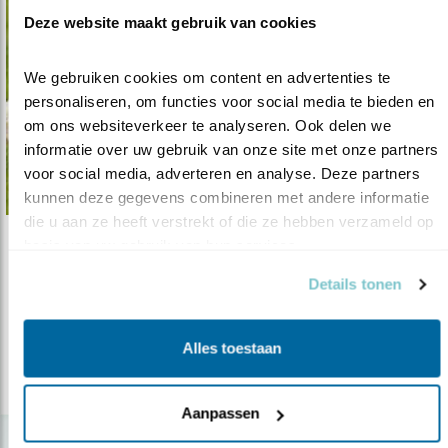
Deze website maakt gebruik van cookies
We gebruiken cookies om content en advertenties te 
personaliseren, om functies voor social media te bieden en 
om ons websiteverkeer te analyseren. Ook delen we 
informatie over uw gebruik van onze site met onze partners 
voor social media, adverteren en analyse. Deze partners 
kunnen deze gegevens combineren met andere informatie 
die u aan ze heeft verstrekt of die ze hebben verzameld op 
basis van uw gebruik van hun services.
Nieuws
Kaas voor een toekomst mét weidevogels
Details tonen
11.09.19
Nieuw in het schap: PolderPracht-kaas
Alles toestaan
lees meer
Aanpassen