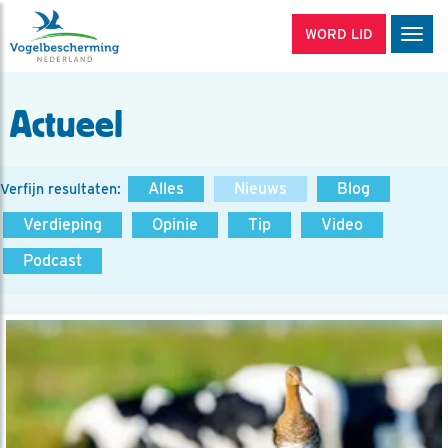
WORD LID
Men
Actueel
Alles
Nieuws
Blog
Verfijn resultaten:
Verdieping
Opinie
Tip
Video
Podcast