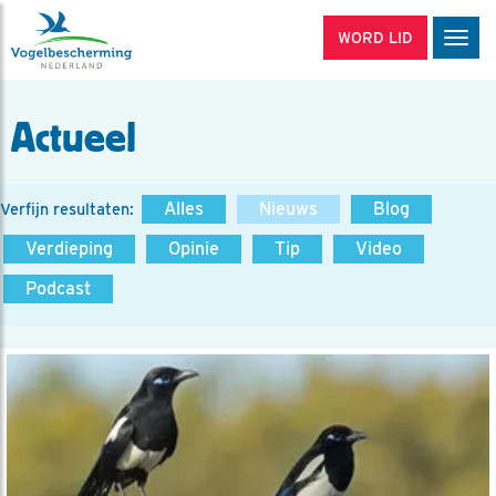
WORD LID
Men
Actueel
Alles
Nieuws
Blog
Verfijn resultaten:
Verdieping
Opinie
Tip
Video
Podcast