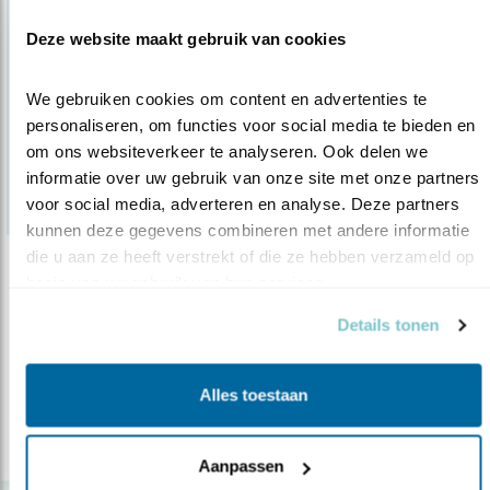
Deze website maakt gebruik van cookies
We gebruiken cookies om content en advertenties te 
personaliseren, om functies voor social media te bieden en 
om ons websiteverkeer te analyseren. Ook delen we 
informatie over uw gebruik van onze site met onze partners 
voor social media, adverteren en analyse. Deze partners 
kunnen deze gegevens combineren met andere informatie 
die u aan ze heeft verstrekt of die ze hebben verzameld op 
Nieuws
basis van uw gebruik van hun services.
Roofvogels foto- graferen: géén circus
Details tonen
28.10.14
Roofvogels behoren tot de mooiste dieren op
de wereld. Daar indrukwekkende ..
Alles toestaan
lees meer
Aanpassen