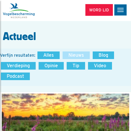
WORD LID
Men
Actueel
Alles
Nieuws
Blog
Verfijn resultaten:
Verdieping
Opinie
Tip
Video
Podcast