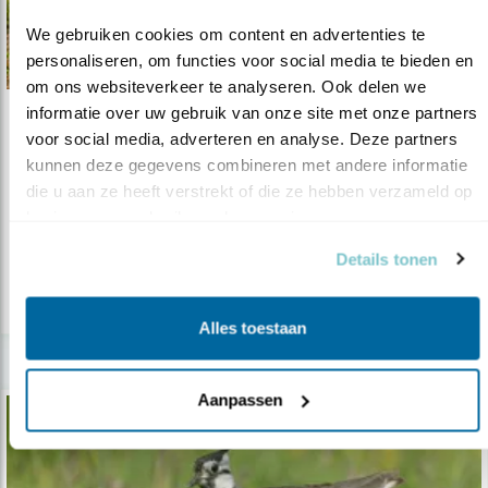
We gebruiken cookies om content en advertenties te 
personaliseren, om functies voor social media te bieden en 
om ons websiteverkeer te analyseren. Ook delen we 
informatie over uw gebruik van onze site met onze partners 
Nieuws
voor social media, adverteren en analyse. Deze partners 
Overheid, koop grond!
kunnen deze gegevens combineren met andere informatie 
die u aan ze heeft verstrekt of die ze hebben verzameld op 
13.11.23
Landschapsgronden kunnen ruimtelijke
basis van uw gebruik van hun services.
problemen helpen oplossen.
Details tonen
lees meer
Alles toestaan
Aanpassen