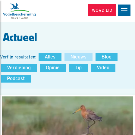
WORD LID
Men
Actueel
Alles
Nieuws
Blog
Verfijn resultaten:
Verdieping
Opinie
Tip
Video
Podcast