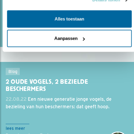
07.03.23
Weidevogelonderzoeker Gerrit Gerritsen
ontdekte een bijzonder wulpenpaar.
Alles toestaan
lees meer
Aanpassen
Blog
2 OUDE VOGELS, 2 BEZIELDE
BESCHERMERS
22.08.22
Een nieuwe generatie jonge vogels, de
bezieling van hun beschermers: dat geeft hoop.
lees meer