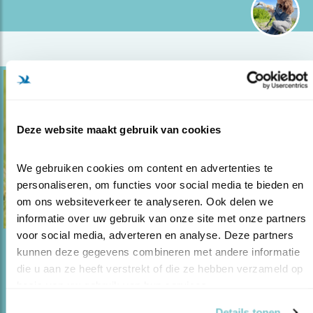
Deze website maakt gebruik van cookies
We gebruiken cookies om content en advertenties te 
personaliseren, om functies voor social media te bieden en 
om ons websiteverkeer te analyseren. Ook delen we 
informatie over uw gebruik van onze site met onze partners 
voor social media, adverteren en analyse. Deze partners 
kunnen deze gegevens combineren met andere informatie 
Blog
die u aan ze heeft verstrekt of die ze hebben verzameld op 
DE REUS VAN PINKSON CREEK IS WEER
basis van uw gebruik van hun services.
THUIS
Details tonen