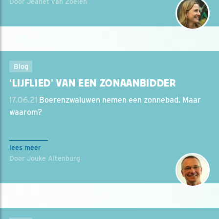
Door Jeanet van Zoelen
Blog
‘LIJFLIED’ VAN EEN ZONAANBIDDER
17.06.21
Boerenzwaluwen nemen een zonnebad. Maar
waarom?
lees meer
Door Jouke Altenburg