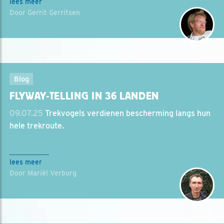
lees meer
Door Gerrit Gerritsen
Blog
FLYWAY-TELLING IN 36 LANDEN
09.07.25
Trekvogels verdienen bescherming langs hun
hele trekroute.
lees meer
Door Mariël Verburg