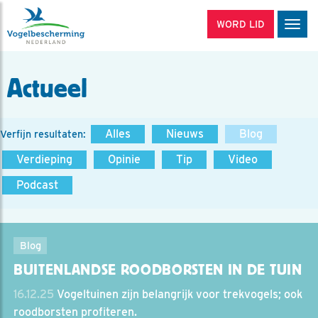
WORD LID
Men
Actueel
Alles
Nieuws
Blog
Verfijn resultaten:
Verdieping
Opinie
Tip
Video
Podcast
Blog
BUITENLANDSE ROODBORSTEN IN DE TUIN
16.12.25
Vogeltuinen zijn belangrijk voor trekvogels; ook
roodborsten profiteren.