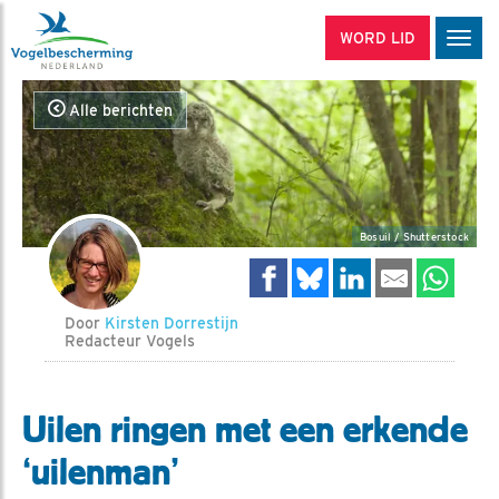
WORD LID
Men
Alle berichten
Bosuil / Shutterstock
Door
Kirsten Dorrestijn
Redacteur Vogels
Uilen ringen met een erkende
‘uilenman’