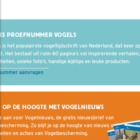
TIS PROEFNUMMER VOGELS
 is het populairste vogeltijdschrift van Nederland, dat keer o
t. Het bestaat uit ruim 60 pagina’s vol inspirerende verhalen,
iteiten, unieke foto’s, handige kijktips en leuke producten.
nummer aanvragen
F OP DE HOOGTE MET VOGELNIEUWS
e aan voor Vogelnieuws, de gratis nieuwsbrief van
escherming. Zo blijf je op de hoogte van nieuws over vogels, 
teiten en acties van Vogelbescherming.