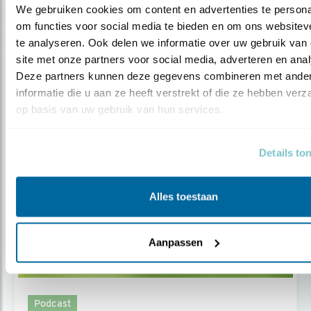
2 OUDE VOGELS, 2 BEZIELDE
We gebruiken cookies om content en advertenties te personal
BESCHERMERS
om functies voor social media te bieden en om ons websiteve
te analyseren. Ook delen we informatie over uw gebruik van 
site met onze partners voor social media, adverteren en anal
Door Jeanet van Zoelen
Deze partners kunnen deze gegevens combineren met ander
informatie die u aan ze heeft verstrekt of die ze hebben verz
op basis van uw gebruik van hun services.
Details to
Alles toestaan
Aanpassen
Podcast