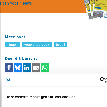
lden Vogelnieuws
Meer over
ringen
vogelonderzoek
bosuil
Deel dit bericht
Gerelateerde items
Deze website maakt gebruik van cookies
Blog