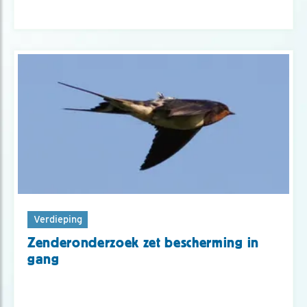
Verdieping
Zenderonderzoek zet bescherming in
gang