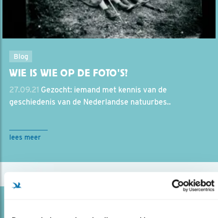
Blog
WIE IS WIE OP DE FOTO'S?
27.09.21
Gezocht: iemand met kennis van de
geschiedenis van de Nederlandse natuurbes..
lees meer
Blog