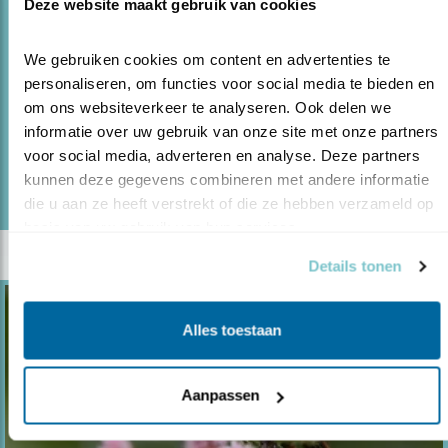
TERUGKEER ‘FRUITHOVEN’ VOOR
Deze website maakt gebruik van cookies
SPOTVOGEL
23.09.21
Boomgaarden in Friesland voor bedreigde
We gebruiken cookies om content en advertenties te 
personaliseren, om functies voor social media te bieden en 
spotvogel.
om ons websiteverkeer te analyseren. Ook delen we 
informatie over uw gebruik van onze site met onze partners 
voor social media, adverteren en analyse. Deze partners 
lees meer
kunnen deze gegevens combineren met andere informatie 
Door Nienke Beintema
die u aan ze heeft verstrekt of die ze hebben verzameld op 
basis van uw gebruik van hun services.
Details tonen
Alles toestaan
Aanpassen