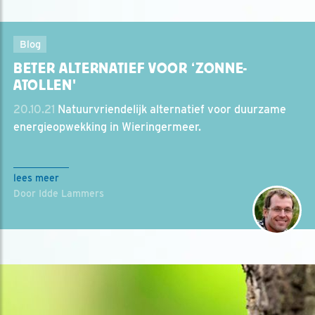
Blog
BETER ALTERNATIEF VOOR ‘ZONNE-
ATOLLEN'
20.10.21
Natuurvriendelijk alternatief voor duurzame
energieopwekking in Wieringermeer.
lees meer
Door Idde Lammers