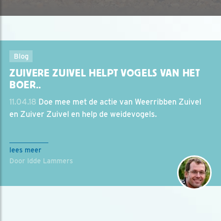
Blog
ZUIVERE ZUIVEL HELPT VOGELS VAN HET
BOER..
11.04.18
Doe mee met de actie van Weerribben Zuivel
en Zuiver Zuivel en help de weidevogels.
lees meer
Door Idde Lammers