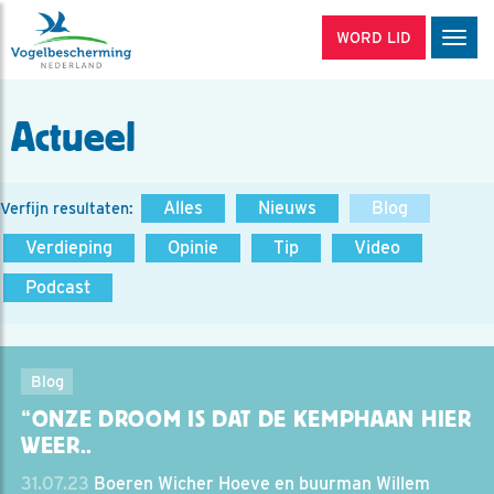
WORD LID
Men
Actueel
Alles
Nieuws
Blog
Verfijn resultaten:
Verdieping
Opinie
Tip
Video
Podcast
Blog
“ONZE DROOM IS DAT DE KEMPHAAN HIER
WEER..
31.07.23
Boeren Wicher Hoeve en buurman Willem