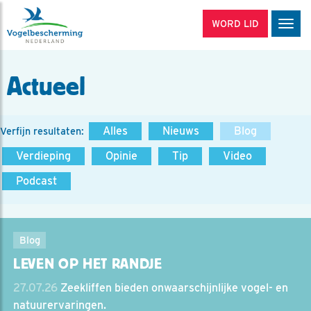
WORD LID
Men
Actueel
Alles
Nieuws
Blog
Verfijn resultaten:
Verdieping
Opinie
Tip
Video
Podcast
Blog
LEVEN OP HET RANDJE
27.07.26
Zeekliffen bieden onwaarschijnlijke vogel- en
natuurervaringen.