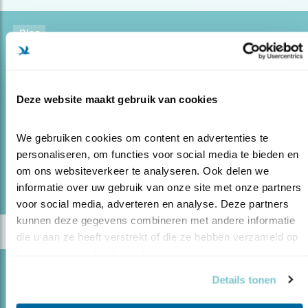
Blog
VOGELS, EEN LEVEN LANG
10.11.23
Oud-hoofdredacteur Hans Peeters interviewt
Nico de Haan over zijn nieuwste boek en de jaren dat hij
Deze website maakt gebruik van cookies
bij Vogelbescherming werkte.
We gebruiken cookies om content en advertenties te 
personaliseren, om functies voor social media te bieden en 
lees meer
om ons websiteverkeer te analyseren. Ook delen we 
Door Hans Peeters
informatie over uw gebruik van onze site met onze partners 
voor social media, adverteren en analyse. Deze partners 
kunnen deze gegevens combineren met andere informatie 
die u aan ze heeft verstrekt of die ze hebben verzameld op 
basis van uw gebruik van hun services.
Blog
Details tonen
STRIJDEN TEGEN VOGELHANDEL OP JAVA