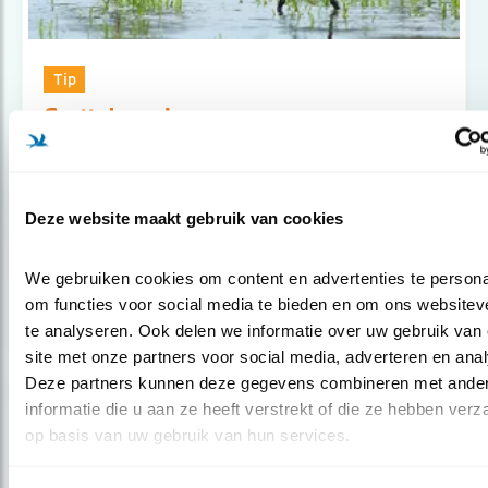
Tip
Grutto’s onderweg
Deze website maakt gebruik van cookies
Blog
We gebruiken cookies om content en advertenties te personal
LEVEN OP HET RANDJE
om functies voor social media te bieden en om ons websiteve
te analyseren. Ook delen we informatie over uw gebruik van 
site met onze partners voor social media, adverteren en anal
Door Hans Peeters
Deze partners kunnen deze gegevens combineren met ander
informatie die u aan ze heeft verstrekt of die ze hebben verz
op basis van uw gebruik van hun services.