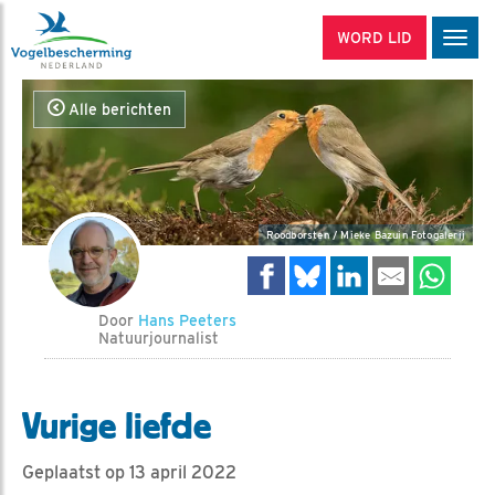
WORD LID
Men
Alle berichten
Roodborsten / Mieke Bazuin Fotogalerij
Door
Hans Peeters
Natuurjournalist
Vurige liefde
Geplaatst op 13 april 2022