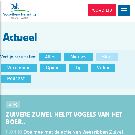
WORD LID
Men
Actueel
Alles
Nieuws
Blog
Verfijn resultaten:
Verdieping
Opinie
Tip
Video
Podcast
Blog
ZUIVERE ZUIVEL HELPT VOGELS VAN HET
BOER..
11.04.18
Doe mee met de actie van Weerribben Zuivel