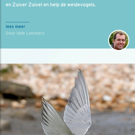
en Zuiver Zuivel en help de weidevogels.
lees meer
Door Idde Lammers