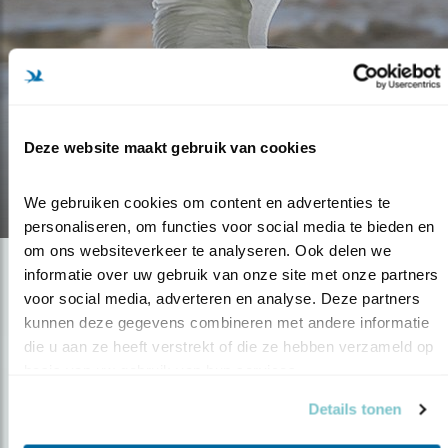
Blog
DANK U WEL!
Deze website maakt gebruik van cookies
10.01.18
We gebruiken cookies om content en advertenties te 
personaliseren, om functies voor social media te bieden en 
om ons websiteverkeer te analyseren. Ook delen we 
informatie over uw gebruik van onze site met onze partners 
voor social media, adverteren en analyse. Deze partners 
kunnen deze gegevens combineren met andere informatie 
die u aan ze heeft verstrekt of die ze hebben verzameld op 
basis van uw gebruik van hun services.
Details tonen
Op de hoogte blijven?