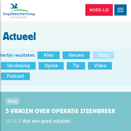
WORD LID
Men
Actueel
Alles
Nieuws
Blog
Verfijn resultaten:
Verdieping
Opinie
Tip
Video
Podcast
Blog
5 VRAGEN OVER OPERATIE STEENBREEK
14.01.19
Wat een goed initiatief.