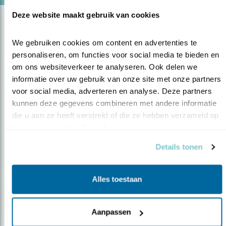
Deze website maakt gebruik van cookies
We gebruiken cookies om content en advertenties te 
personaliseren, om functies voor social media te bieden en 
om ons websiteverkeer te analyseren. Ook delen we 
informatie over uw gebruik van onze site met onze partners 
voor social media, adverteren en analyse. Deze partners 
Op de hoogte blijven?
kunnen deze gegevens combineren met andere informatie 
die u aan ze heeft verstrekt of die ze hebben verzameld op 
Meld je aan en ontvang nieuws, inspiratie, acties en tips
basis van uw gebruik van hun services.
over vogels en activiteiten van Vogelbescherming.
Details tonen
AANMELDEN VOGELNIEUWS
Alles toestaan
Volg ons via social media
Aanpassen