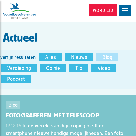
WORD LID
Men
Actueel
Alles
Nieuws
Blog
Verfijn resultaten:
Verdieping
Opinie
Tip
Video
Podcast
Blog
FOTOGRAFEREN MET TELESCOOP
12.12.16
In de wereld van digiscoping biedt de
smartphone nieuwe handige mogelijkheden. Een foto