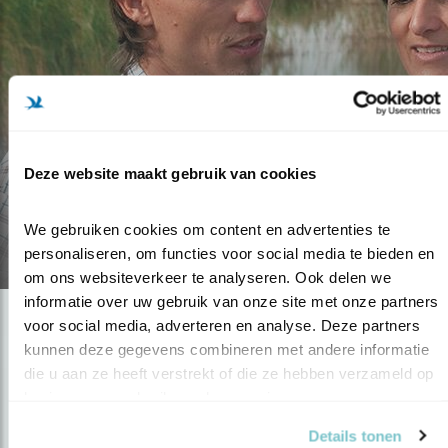
Blog
DIGISCOPEN IN DE TUIN VAN
Deze website maakt gebruik van cookies
VOGELBESCHERMING
We gebruiken cookies om content en advertenties te 
02.09.16
personaliseren, om functies voor social media te bieden en 
om ons websiteverkeer te analyseren. Ook delen we 
informatie over uw gebruik van onze site met onze partners 
voor social media, adverteren en analyse. Deze partners 
kunnen deze gegevens combineren met andere informatie 
die u aan ze heeft verstrekt of die ze hebben verzameld op 
basis van uw gebruik van hun services.
Details tonen