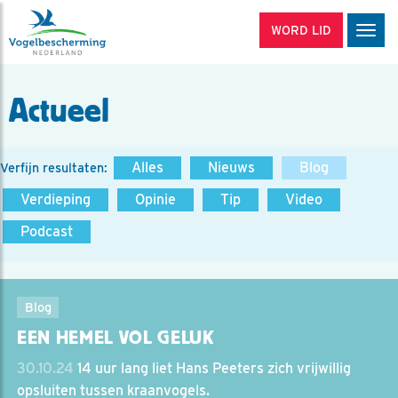
WORD LID
Men
Actueel
Alles
Nieuws
Blog
Verfijn resultaten:
Verdieping
Opinie
Tip
Video
Podcast
Blog
EEN HEMEL VOL GELUK
30.10.24
14 uur lang liet Hans Peeters zich vrijwillig
opsluiten tussen kraanvogels.