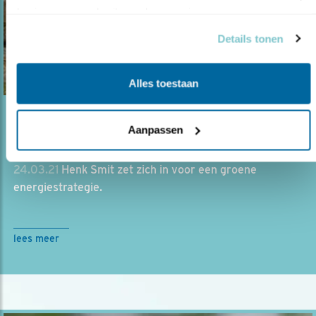
basis van uw gebruik van hun services.
Details tonen
Alles toestaan
Blog
Aanpassen
WETLANDWACHT ZOEKT ALTERNATIEVEN
24.03.21
Henk Smit zet zich in voor een groene
energiestrategie.
lees meer