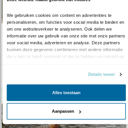
We gebruiken cookies om content en advertenties te 
personaliseren, om functies voor social media te bieden en 
om ons websiteverkeer te analyseren. Ook delen we 
Nieuws
informatie over uw gebruik van onze site met onze partners 
voor social media, adverteren en analyse. Deze partners 
‘Bevolkingsregister' voor vogels
kunnen deze gegevens combineren met andere informatie 
06.03.14
Vogelbescherming stimuleert onderzoek naar
die u aan ze heeft verstrekt of die ze hebben verzameld op 
schommelingen in vogelpopulaties..
basis van uw gebruik van hun services.
Details tonen
lees meer
Alles toestaan
Aanpassen