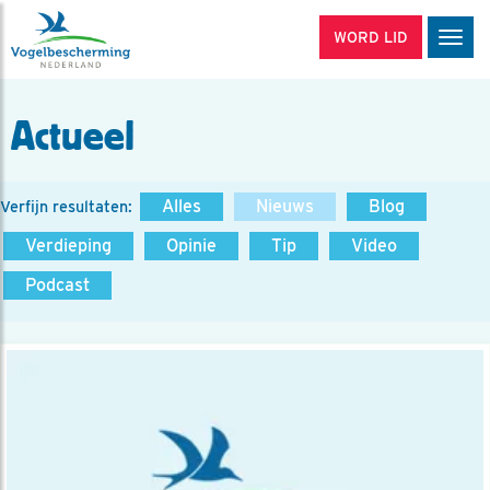
WORD LID
Men
Actueel
Alles
Nieuws
Blog
Verfijn resultaten:
Verdieping
Opinie
Tip
Video
Podcast